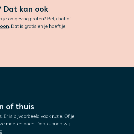
 Dat kan ook
in je omgeving praten? Bel, chat of
foon
. Dat is gratis en je hoeft je
n of thuis
 Er is bijvoorbeeld vaak ruzie. Of je
 ze moeten doen. Dan kunnen wij
g.