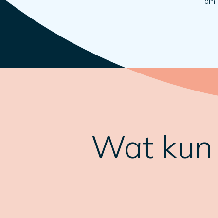
om t
Wat kun j