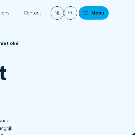
 ons
Contact
NL
Menu
niet oké
t
 vaak
angrijk