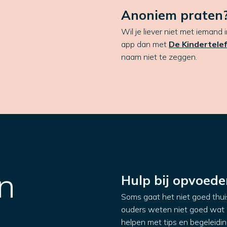
Anoniem praten?
Wil je liever niet met iemand 
app dan met
De Kindertele
naam niet te zeggen.
n
Hulp bij opvoede
Soms gaat het niet goed thuis.
ouders weten niet goed wat
helpen met tips en begeleidin