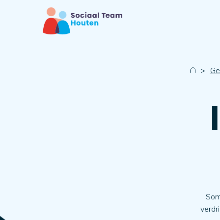
>
Ge
Soms
verdri