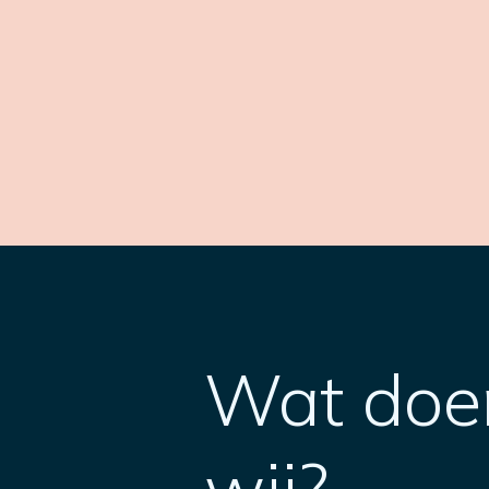
Wat doe
wij?