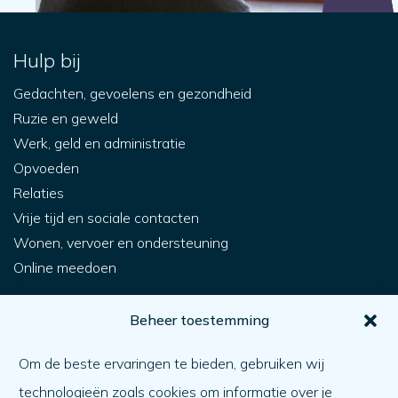
Hulp bij
Gedachten, gevoelens en gezondheid
Ruzie en geweld
Werk, geld en administratie
Opvoeden
Relaties
Vrije tijd en sociale contacten
Wonen, vervoer en ondersteuning
Online meedoen
Voor jou
Beheer toestemming
Hoe krijg ik hulp?
Om de beste ervaringen te bieden, gebruiken wij
Een ander helpen
technologieën zoals cookies om informatie over je