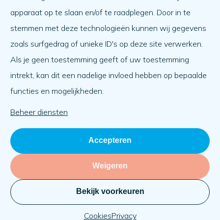
Wat er speelt
apparaat op te slaan en/of te raadplegen. Door in te
Agenda
stemmen met deze technologieën kunnen wij gegevens
Over ons
zoals surfgedrag of unieke ID's op deze site verwerken.
Als je geen toestemming geeft of uw toestemming
Over ons
intrekt, kan dit een nadelige invloed hebben op bepaalde
Werken bij
functies en mogelijkheden.
Team
Organisatie
Beheer diensten
Accepteren
Weigeren
Bekijk voorkeuren
Privacy
Cookies
KVK: 71030069
Website:
BlackDesk
Cookies
Privacy