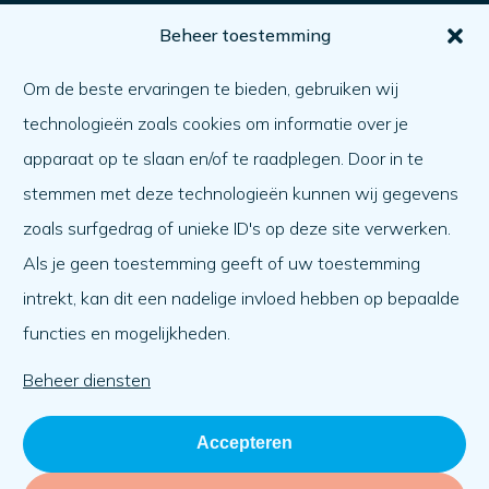
Voor jou
Beheer toestemming
Hoe krijg ik hulp?
Om de beste ervaringen te bieden, gebruiken wij
Een ander helpen
technologieën zoals cookies om informatie over je
Wat er speelt
apparaat op te slaan en/of te raadplegen. Door in te
Agenda
stemmen met deze technologieën kunnen wij gegevens
Over ons
zoals surfgedrag of unieke ID's op deze site verwerken.
Als je geen toestemming geeft of uw toestemming
Over ons
intrekt, kan dit een nadelige invloed hebben op bepaalde
Werken bij
functies en mogelijkheden.
Team
Organisatie
Beheer diensten
Accepteren