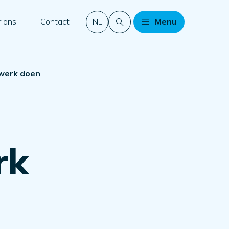
 ons
Contact
NL
Menu
rswerk doen
rk