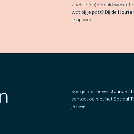
Zoek je (on)betaald werk of e
wat bij je past? Bij de
Houte
je op weg.
n
Kom je met bovenstaande st
contact op met het Sociaal
je mee.