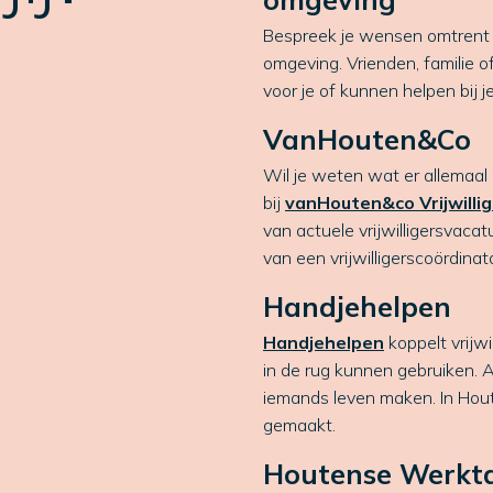
Bespreek je wensen omtrent v
omgeving. Vrienden, familie 
voor je of kunnen helpen bij j
VanHouten&Co
Wil je weten wat er allemaal 
bij
vanHouten&co Vrijwilli
van actuele vrijwilligersvacat
van een vrijwilligerscoördinato
Handjehelpen
Handjehelpen
koppelt vrijw
in de rug kunnen gebruiken. Al
iemands leven maken. In Hout
gemaakt.
Houtense Werkta