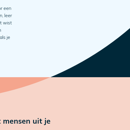
or een
, leer
t wist
n
als je
 mensen uit je