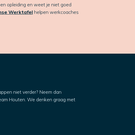
en opleiding en weet je niet goed
nse Werktafel
helpen werkcoaches
appen niet verder? Neem dan
 Team Houten. We denken graag met