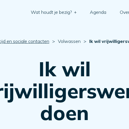
Wat houdt je bezig?
+
Agenda
Over
 tijd en sociale contacten
>
Volwassen
>
Ik wil vrijwillige
Ik wil
rijwilligerswe
doen