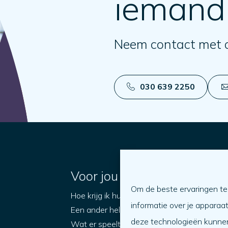
iemand
Neem contact met 
030 639 2250
Voor jou
Om de beste ervaringen te
Hoe krijg ik hulp?
O
informatie over je apparaa
Een ander helpen
W
deze technologieën kunnen
Wat er speelt