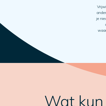
Vrijw
ander
je ni
waard
Wat kun j