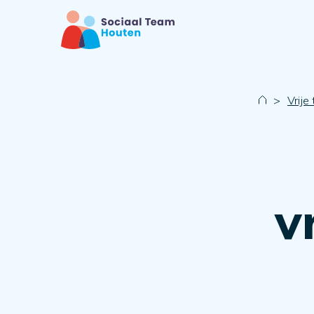
>
Vrije
v