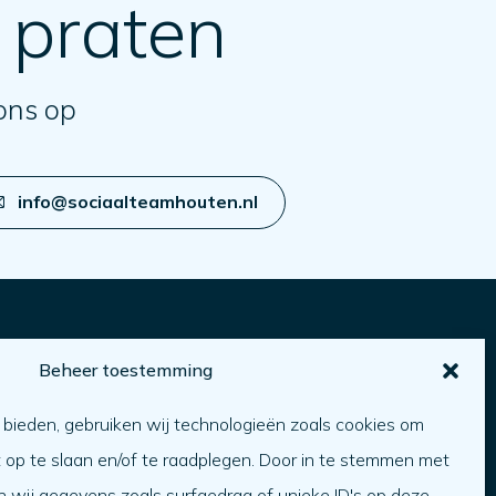
 praten
ons op
info@sociaalteamhouten.nl
Beheer toestemming
Over ons
 bieden, gebruiken wij technologieën zoals cookies om
ver ons
t op te slaan en/of te raadplegen. Door in te stemmen met
erken bij
 wij gegevens zoals surfgedrag of unieke ID's op deze