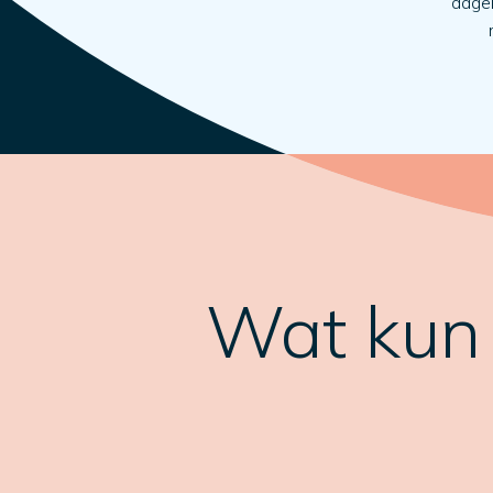
dagel
Wat kun j