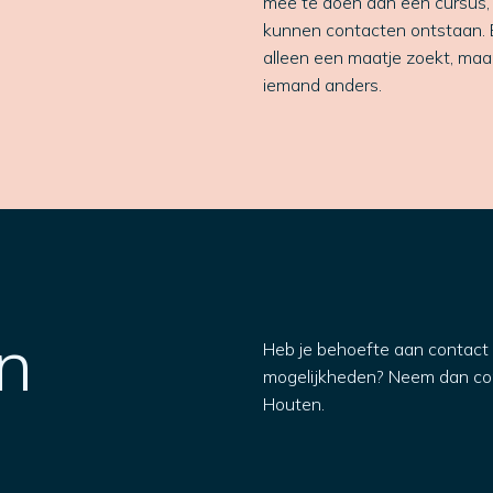
mee te doen aan een cursus, b
kunnen contacten ontstaan. En
alleen een maatje zoekt, maa
iemand anders.
n
Heb je behoefte aan contact 
mogelijkheden? Neem dan co
Houten.