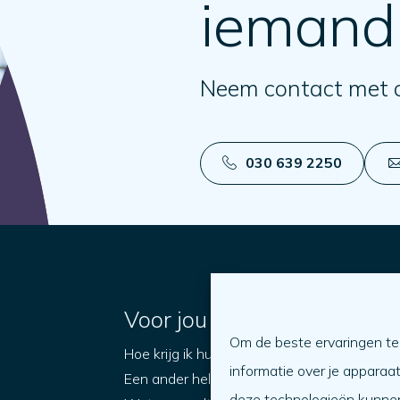
iemand
Neem contact met 
030 639 2250
Voor jou
Om de beste ervaringen te
Hoe krijg ik hulp?
O
informatie over je apparaa
Een ander helpen
W
deze technologieën kunnen