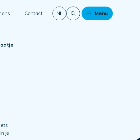
 ons
Contact
NL
Menu
maatje
iets
in je