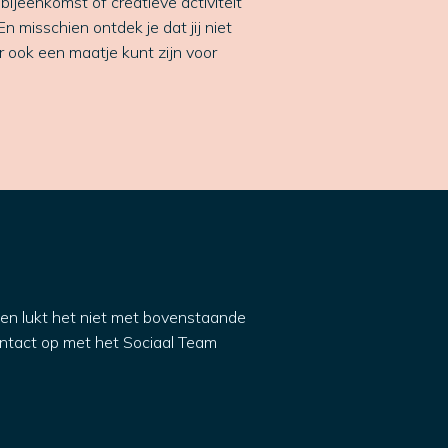
ijeenkomst of creatieve activiteit
 misschien ontdek je dat jij niet
r ook een maatje kunt zijn voor
en lukt het niet met bovenstaande
ntact op met het Sociaal Team