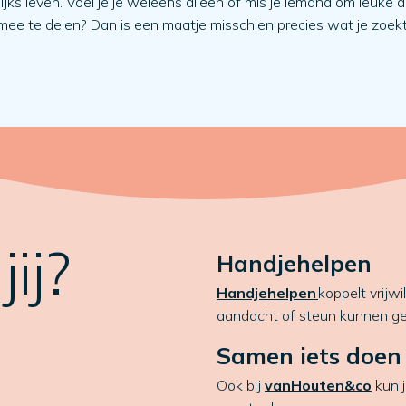
ijks leven. Voel je je weleens alleen of mis je iemand om leuke 
mee te delen? Dan is een maatje misschien precies wat je zoekt
ij?
Handjehelpen
Handjehelpen
koppelt vrijw
aandacht of steun kunnen ge
Samen iets doen
Ook bij
vanHouten&co
kun 