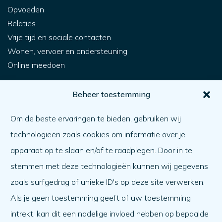
Opvoeden
Relaties
Vrije tijd en sociale contacten
Wonen, vervoer en ondersteuning
Online meedoen
Voor jou
Beheer toestemming
Hoe krijg ik hulp?
Om de beste ervaringen te bieden, gebruiken wij
Een ander helpen
technologieën zoals cookies om informatie over je
Wat er speelt
apparaat op te slaan en/of te raadplegen. Door in te
Agenda
stemmen met deze technologieën kunnen wij gegevens
Over ons
zoals surfgedrag of unieke ID's op deze site verwerken.
Als je geen toestemming geeft of uw toestemming
Over ons
intrekt, kan dit een nadelige invloed hebben op bepaalde
Werken bij