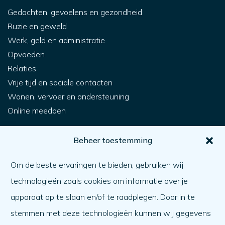
Gedachten, gevoelens en gezondheid
Ruzie en geweld
Werk, geld en administratie
Opvoeden
Relaties
Vrije tijd en sociale contacten
Wonen, vervoer en ondersteuning
Online meedoen
Voor jou
Beheer toestemming
Hoe krijg ik hulp?
Om de beste ervaringen te bieden, gebruiken wij
Een ander helpen
technologieën zoals cookies om informatie over je
Wat er speelt
apparaat op te slaan en/of te raadplegen. Door in te
Agenda
stemmen met deze technologieën kunnen wij gegevens