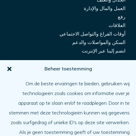
العمل والمال والإدارة
رفع
العلاقات
أوقات الفراغ والتواصل الاجتماعي
السكن والمواصلات والدعم
انضم إلينا عبر الإنترنت
من أجلك
Beheer toestemming
كيف يمكنني الحصول على المساعدة؟
Om de beste ervaringen te bieden, gebruiken wij
مساعدة شخص آخر
technologieën zoals cookies om informatie over je
ما الأمر
apparaat op te slaan en/of te raadplegen. Door in te
جدول الأعمال
stemmen met deze technologieën kunnen wij gegevens
نبذة عنا
zoals surfgedrag of unieke ID's op deze site verwerken.
Als je geen toestemming geeft of uw toestemming
نبذة عنا